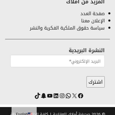
المزيد من أملاك
صفحة العدد
الإعلان معنا
سياسة حقوق الملكية الفكرية والنشر
النشرة البريدية
X
فيسبوك
لينكد إن
واتساب
انستقرام
سناب شات
يوتيوب
تيك توك
© 2026 صحيفة أملاك العقارية | كافة الحقوق محفوظة.
English