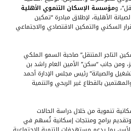
قل”، و
مؤسسة الإسكان التنموي الأهلية
صيانة الأهلية، لإطلاق مبادرة “تمكين
رار السكني والتمكين الاقتصادي والاجتماعي
كين التاجر المتنقل” صاحبة السمو الملكي
ز، ومن جانب “سكن” الأمين العام راشد بن
شغيل والصيانة” رئيس مجلس الإدارة أحمد
لمهتمين بالقطاع غير الربحي والتنمية
انية تنموية من خلال دراسة الحالات
وتقديم برامج ومنتجات إسكانية تُسهم في
لأسر، بما يدعم مستهدفات التنمية الاجتماعية