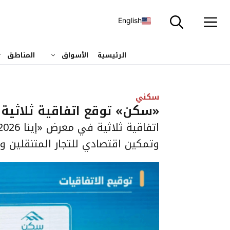
نتقل
لى
English
لمحتوى
الرئيسية
الأسواق
المناطق
سكني
«سكن» توقع اتفاقية ثلاثية
وتمكين اقتصادي للتجار المتنقلين وال