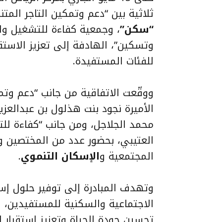
ثلاثية بين “دعم وتمكين التاجر المتن
“سكن”
، وجمعية كفاءة للتشغيل وال
وتسكين”، الهادفة إلى تعزيز الاستق
للفئات المستفيدة.
ووقّعت الاتفاقية من جانب “دعم وتم
الأميرة نجود بنت هذلول بن عبدالعزي
محمد الجلاجل، ومن جانب “كفاءة للت
العتيبي، بحضور عدد من المختصين وا
المجتمعية و
الإسكان التنموي
.
وتهدف المبادرة إلى توفير حلول إسك
الاجتماعية والسكنية للمستفيدين، 
تحسين جودة الحياة وتعزيز استقرار ا