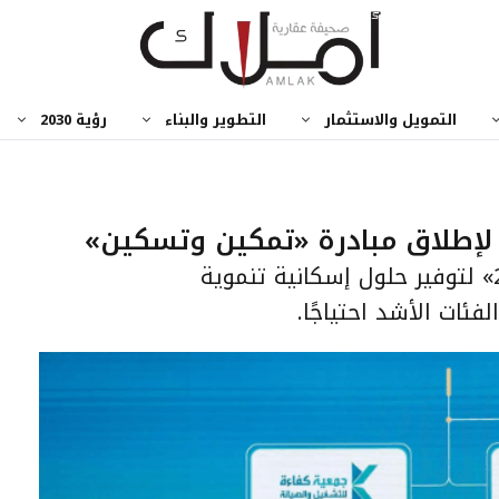
التمويل والاستثمار
التطوير والبناء
رؤية 2030
 لإطلاق مبادرة «تمكين وتسكين»
اتفاقية ثلاثية في معرض «إينا 2026» لتوفير حلول إسكانية تنموية
فئات الأشد احتياجًا.