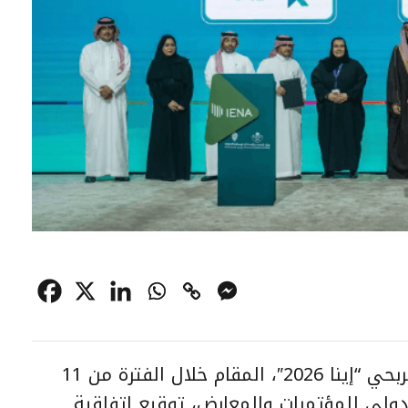
شهد المعرض الدولي للقطاع غير الربحي “إينا 2026″، المقام خلال الفترة من 11
اض الدولي للمؤتمرات والمعارض، توقيع اتفاقية