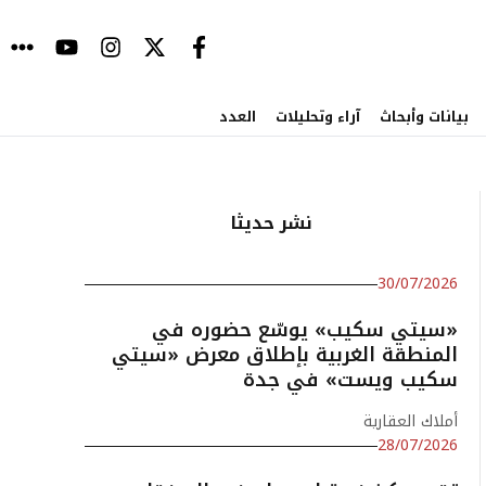
بيانات وأبحاث
آراء وتحليلات
العدد
نشر حديثا
30/07/2026
«سيتي سكيب» يوسّع حضوره في
المنطقة الغربية بإطلاق معرض «سيتي
سكيب ويست» في جدة
أملاك العقارية
28/07/2026