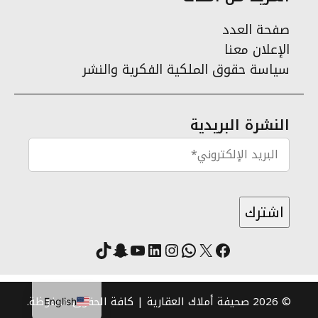
صفحة العدد
الإعلان معنا
سياسة حقوق الملكية الفكرية والنشر
النشرة البريدية
X
فيسبوك
لينكد إن
واتساب
انستقرام
سناب شات
يوتيوب
تيك توك
© 2026 صحيفة أملاك العقارية | كافة الحقوق محفوظة.
English