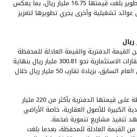
إضافة إلى مشروعات عقارية قيد التطوير بلغت قيمتها 16.75 مليار ريال، بما يعكس
 عوائد تشغيلية وأخرى يجري تطويرها لتعزيز
 بين القيمة الدفترية والقيمة العادلة للمحفظة
العقارية، إذ بلغت القيمة العادلة للعقارات الاستثمارية نحو 300.81 مليار ريال بنهاية
2025، مقارنة بـ250.82 مليار ريال في العام السابق، بزيادة تقارب 50 مليار ريال خلال
وبذلك تزيد القيمة السوقية للمحفظة على قيمتها الدفترية بأكثر من 220 مليار
ة الكبيرة للأصول العقارية، خاصة الأراضي
هد تنفيذ مشاريع تنموية ضخمة.
من القيمة العادلة للمحفظة، بعدما بلغت