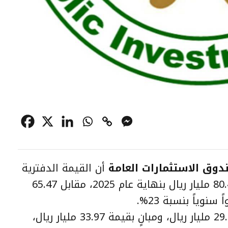
دوق الاستثمارات العامة
أن القيمة الدفترية
للعقارات الاستثمارية ارتفعت إلى 80.49 مليار ريال بنهاية عام 2025، مقابل 65.47
وتتوزع المحفظة بين أراضٍ بقيمة 29.77 مليار ريال، ومبانٍ بقيمة 33.97 مليار ريال،