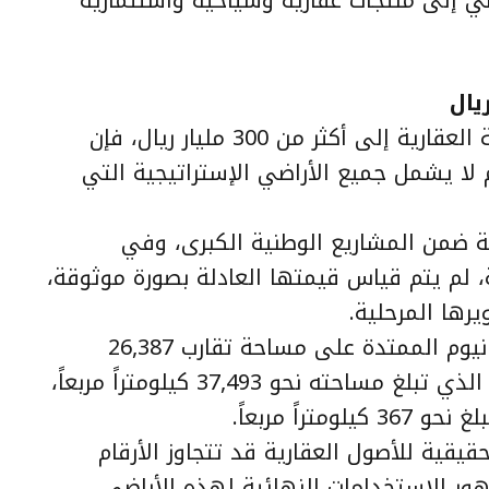
ضي إلى منتجات عقارية وسياحية واستثمارية
ورغم وصول القيمة العادلة للمحفظة العقارية إلى أكثر من 300 مليار ريال، فإن
 لا يشمل جميع الأراضي الإستراتيجية التي
ة ضمن المشاريع الوطنية الكبرى، وفي
ة، لم يتم قياس قيمتها العادلة بصورة موثوقة،
رها المرحلية.
وتضم هذه المشاريع أراضي مشروع نيوم الممتدة على مساحة تقارب 26,387
كيلومتراً مربعاً، ومشروع البحر الأحمر الذي تبلغ مساحته نحو 37,493 كيلومتراً مربعاً،
راً مربعاً.
قيقية للأصول العقارية قد تتجاوز الأرقام
ور الاستخدامات النهائية لهذه الأراضي.