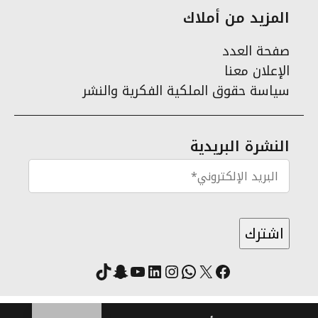
المزيد من أملاك
صفحة العدد
الإعلان معنا
سياسة حقوق الملكية الفكرية والنشر
النشرة البريدية
X
فيسبوك
لينكد إن
واتساب
انستقرام
سناب شات
يوتيوب
تيك توك