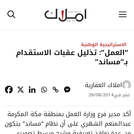
نتقل
القائمة
لى
لمحتوى
الاستراتيجية الوطنية
“العمل”: تذليل عقبات الاستقدام
بـ”مساند”
املاك العقارية
نشر في
28/08/2014
أكد مدير فرع وزارة العمل بمنطقة مكة المكرمة
عبدالمنعم الشهري على أن نظام “مساند” يتكون
من عدة نوافذ تعريفية وشرح مبسط تصويري