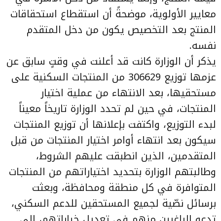
معايير الأولوية، موضحةً أن استقطاع استحقاقات
المنتج بعد التخصيص يكون من دخل المتقدم
نفسه.
يذكر أن الوزارة كانت قد أعلنت في وقتٍ سابق عن
عزمها توزيع 306629 من المنتجات السكنية على
مستحقيها، بعد الانتهاء من عملية اختيار
المنتجات، في حين لم تحدد الوزارة تاريخاً معيناً
لبدء التوزيع، واكتفت بإعلانها أن توزيع المنتجات
سيكون بعد انتهاء أوامر اختيار المنتجات من قبل
المتقدمين، الذين انطبقت عليهم الشروط،
وطالبتهم الوزارة بتحديد اختياراتهم من المنتجات
المتوافرة في كل منطقة ومحافظة، وبعثت
برسائل نصّية لجميع المستحقين للدعم السكني،
تدعو الراغبين منهم في تعديل خياراتهم، إلى