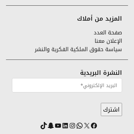
المزيد من أملاك
صفحة العدد
الإعلان معنا
سياسة حقوق الملكية الفكرية والنشر
النشرة البريدية
X
فيسبوك
لينكد إن
واتساب
انستقرام
سناب شات
يوتيوب
تيك توك