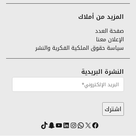
المزيد من أملاك
صفحة العدد
الإعلان معنا
سياسة حقوق الملكية الفكرية والنشر
النشرة البريدية
X
فيسبوك
لينكد إن
واتساب
انستقرام
سناب شات
يوتيوب
تيك توك