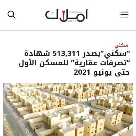
نتقل
القائمة
لى
لمحتوى
سكني
“سكني”يصدر 513,311 شهادة
“تصرفات عقارية” للمسكن الأول
حتى يونيو 2021