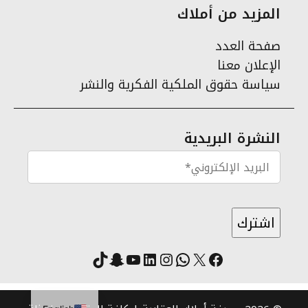
المزيد من أملاك
صفحة العدد
الإعلان معنا
سياسة حقوق الملكية الفكرية والنشر
النشرة البريدية
X
فيسبوك
لينكد إن
واتساب
انستقرام
سناب شات
يوتيوب
تيك توك