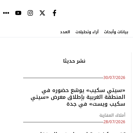
بيانات وأبحاث
آراء وتحليلات
العدد
نشر حديثا
30/07/2026
«سيتي سكيب» يوسّع حضوره في
المنطقة الغربية بإطلاق معرض «سيتي
سكيب ويست» في جدة
أملاك العقارية
28/07/2026