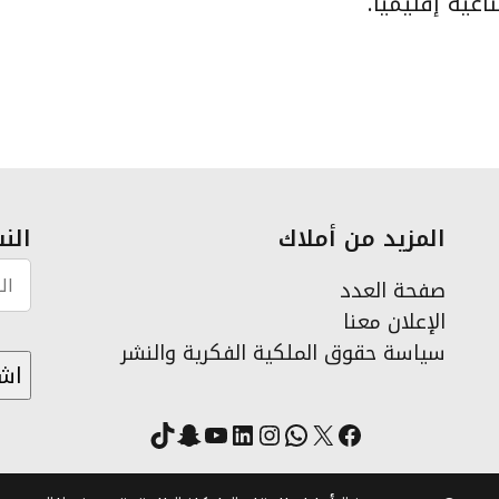
ية إقليمياً.
المزيد من أملاك
النش
صفحة العدد
الإعلان معنا
سياسة حقوق الملكية الفكرية والنشر
X
فيسبوك
لينكد إن
واتساب
انستقرام
سناب شات
يوتيوب
تيك توك