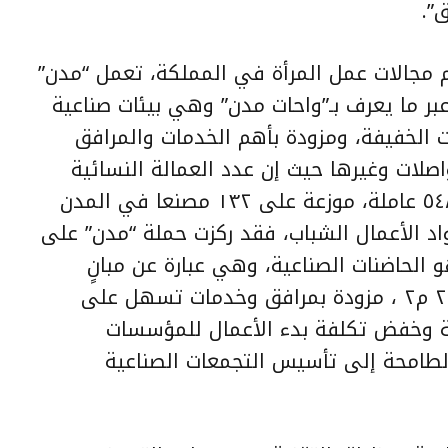
”.
جالات عمل المرأة في المملكة، تعمل “مدن”
ر ما يعرف بـ”واحات مدن” وهي بيئات صناعية
ت الخفيفة، ومزودة بأهم الخدمات والمرافق
واصلات وغيرها حيث إن عدد العمالة النسائية
في المدن الصناعية الرئيسية بلغ ٥٤٨٠ عاملة، موزعة على ١٣٢ مصنعا في المدن
واد الأعمال الشباب، فقد ركزت حملة “مدن” على
 الحاضنات الصناعية، وهي عبارة عن مبانٍ
بمساحات تتراوح ببن ١٦٥ م٢ إلى ٢٠٤ م٢ ، مزودة بمرافق وخدمات تسهل على
ية وخفض تكلفة بدء الأعمال للمؤسسات
لطامحة إلى تأسيس التجمعات الصناعية