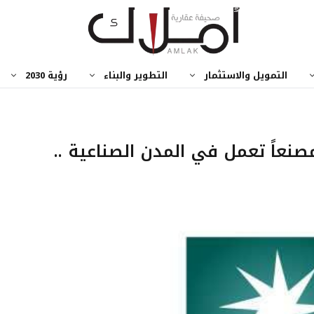
التمويل والاستثمار
التطوير والبناء
رؤية 2030
ن” : لدينا أكثر من ٥٦٠٠ مصنعاً تعمل في المدن الصناعية ..