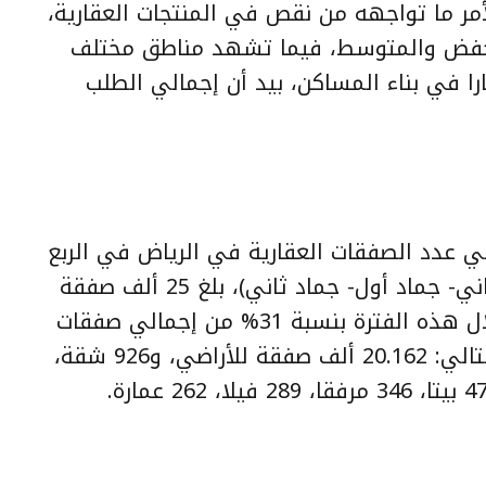
لأمر ما تواجهه من نقص في المنتجات العقارية،
نخفض والمتوسط، فيما تشهد مناطق مختلف
ا في بناء المساكن، بيد أن إجمالي الطلب
الي عدد الصفقات العقارية في الرياض في الربع
الثاني للعام الهجري 1436هـ (ربيع ثاني- جماد أول- جماد ثاني)، بلغ 25 ألف صفقة
عقارية (أعلى عدد صفقات), نفذت خلال هذه الفترة بنسبة 31% من إجمالي صفقات
السوق العقاري، موزعة على النحو التالي: 20.162 ألف صفقة للأراضي، و926 شقة،