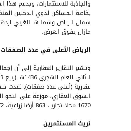
والجاذبة للاستثمارات، ويدعم هذا ا
بخاصة المساكن لذوي الدخلين الم
شمال الرياض وشمالها الغربي ازدهار
مازال يفوق العرض.
الرياض
الأعلى
في
عدد
الصفقات
وتشير التقارير العقارية إلى أن إجم
1670 محلا تجاريا، 863 أرضا زراعية، 472 بيتا، 346 مرفقا، 289 فيلا، 262 عمارة.
تريث المستثمرين