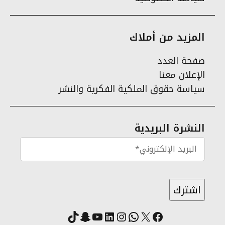
المزيد من أملاك
صفحة العدد
الإعلان معنا
سياسة حقوق الملكية الفكرية والنشر
النشرة البريدية
X
فيسبوك
لينكد إن
واتساب
انستقرام
سناب شات
يوتيوب
تيك توك