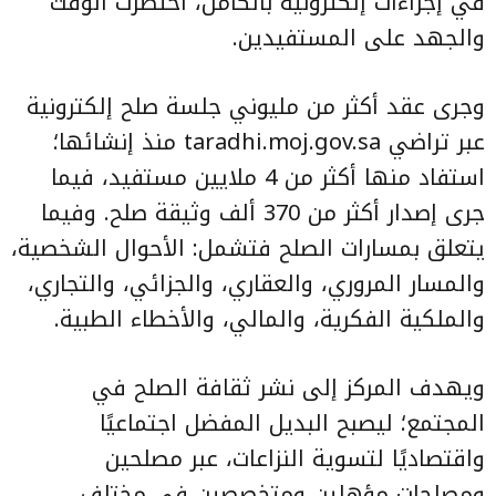
في إجراءات إلكترونية بالكامل، اختصرت الوقت
والجهد على المستفيدين.
وجرى عقد أكثر من مليوني جلسة صلح إلكترونية
عبر تراضي taradhi.moj.gov.sa منذ إنشائها؛
استفاد منها أكثر من 4 ملايين مستفيد، فيما
جرى إصدار أكثر من 370 ألف وثيقة صلح. وفيما
يتعلق بمسارات الصلح فتشمل: الأحوال الشخصية،
والمسار المروري، والعقاري، والجزائي، والتجاري،
والملكية الفكرية، والمالي، والأخطاء الطبية.
ويهدف المركز إلى نشر ثقافة الصلح في
المجتمع؛ ليصبح البديل المفضل اجتماعيًا
واقتصاديًا لتسوية النزاعات، عبر مصلحين
ومصلحات مؤهلين ومتخصصين في مختلف