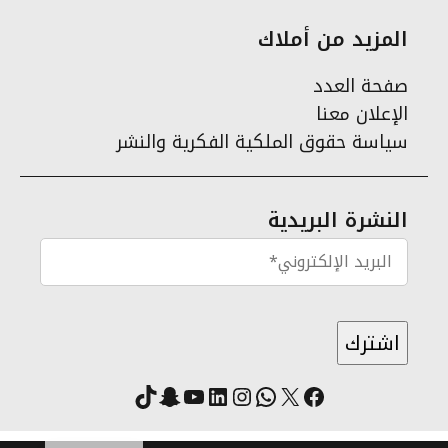
المزيد من أملاك
صفحة العدد
الإعلان معنا
سياسة حقوق الملكية الفكرية والنشر
النشرة البريدية
X
فيسبوك
لينكد إن
واتساب
انستقرام
سناب شات
يوتيوب
تيك توك