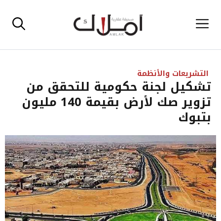
نتقل
القائمة
لى
لمحتوى
التشريعات والأنظمة
تشكيل لجنة حكومية للتحقق من
تزوير صك لأرض بقيمة 140 مليون
بتبوك