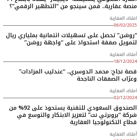
منصة عقارية.. فمن سينجو من “التطهير الرقمي”؟
املاك العقارية
06/02/2025
“روشن” تحصل على تسهيلات ائتمانية بملياري ريال
لتمويل صفقة استحواذ على “واجهة روشن”
أملاك العقارية
18/12/2024
قصة نجاح: محمد الدوسري.. “عندليب المزادات”
وعرّاب الصفقات الناجحة
املاك العقارية
02/12/2024
الصندوق السعودي للتقنية يستحوذ على 92% من
شركة “بروبرتي نت” لتعزيز الابتكار والتوسع في
قطاع التكنولوجيا العقارية
أملاك العقارية