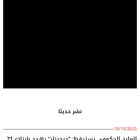
نشر حديثا
19/10/2025
المارد الحكومي يستيقظ: “ديجيتار” يهدد بابتلاع 71