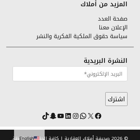
المزيد من أملاك
صفحة العدد
الإعلان معنا
سياسة حقوق الملكية الفكرية والنشر
النشرة البريدية
X
فيسبوك
لينكد إن
واتساب
انستقرام
سناب شات
يوتيوب
تيك توك
© 2026 صحيفة أملاك العقارية | كافة الحقوق محفوظة.
English