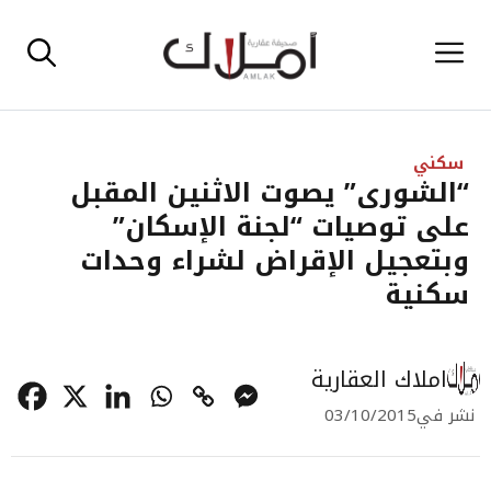
نتقل
القائمة
لى
لمحتوى
سكني
“الشورى” يصوت الاثنين المقبل
على توصيات “لجنة الإسكان”
وبتعجيل الإقراض لشراء وحدات
سكنية
املاك العقارية
نشر في
03/10/2015