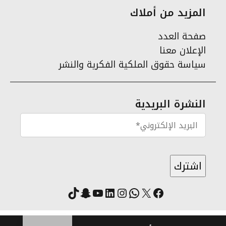
المزيد من أملاك
صفحة العدد
الإعلان معنا
سياسة حقوق الملكية الفكرية والنشر
النشرة البريدية
X
فيسبوك
لينكد إن
واتساب
انستقرام
سناب شات
يوتيوب
تيك توك