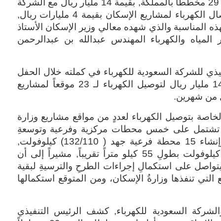
بتوقيع اتفاقية إيصال الخدمة الكهربائية لـ 29 مخططاً بالمملكة, بقيمة 14 مليار ريال مع الشركة
السعودية للكهرباء, والاتفاقية الأولى لإيصال الكهرباء لمشاريع الإسكان بقيمة 4 مليارات ريال,
ذه المناسبة والذي شهده معالي وزير الإسكان الأستاذ
 المياه والكهرباء المهندس عبدالله بن عبدالرحمن
فيذي للشركة السعودية للكهرباء في كملته خلال الحفل
أنه فور صدور الأمر السامي بتخصيصِ 14 مليار ريال لتوصيل الكهرباء لـ 23 موقعاً لمشاريع
قل من شهرين
.
لخاصة بتوصيل الكهرباء لعددٍ من مواقع مشاريع وزارة
اليةٍ 4 مليارات ريال تشتمل على خمس محطات مركزية وفرعية وتوسعةِ
محطات قائمة، بجهد 380 كيلوفولت, وإنشاء 15 محطة فرعية جهد ( 132/110) كيلوفولت,
وإنشاء خطوط كابلات جهد (132/110) كيلوفولت بطولِ 55 كيلو متراً تقريباً, مشيراً إلى أن
واصل على استكمالِ إجراءات الطرحِ والترسيةِ لبقية
التي تنفذها وزارةُ الإسكان، ومن المتوقع استكمالها
والشركة السعودية للكهرباء, كشف الرئيس التنفيذي