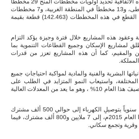
للشركة السعودية للكهرباء, أنه تم في هذه الاتفاقية تحديد أولويات مخططات المنح 29 مخططاً
وتتضمن 9 مخططاتٍ في المنطقة الوسطى، و13 مخططاً في المنطقة الغربية، و7 مخططات
في المنطقة الشرقية ويبلغ إجمالي عدد القطعِ في هذه المخططات (142.463) قطعة بقيمة
ية وعقود هذه المشاريع خلال فترة وجيزة يؤكد التزام
لق لمشاريع الإسكان وجميع القطاعات التنموية بما
طن والمقيم، كما أن هذه المشاريع تعزز من قدرات
المملكة
.
اتها البشرية والفنية والمادية لمواكبة احتياجاتِ جميع
المختلفة، واستيعاب النمو المتزايد في الطلب على
الطاقة الكهربائية الذي تَجاوز في معدله صيفَ هذا العام 10% ، وهو ما يعد من المعدلات العالية
يذكر أن الشركة السعودية للكهرباء تقوم سنوياً بتوصيلِ الكهرباء إلى حوالي 500 ألف مشترك
جديد، وسيصل عدد المشتركين بنهاية هذا العام 2015م، إلى 7 ملايين و800 ألف مشترك، فيما
.