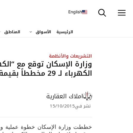
نتقل
لى
English
لمحتوى
الرئيسية
الأسواق
المناطق
التشريعات والأنظمة
وزارة الإسكان توقع مع “الك
الكهرباء لـ 29 مخططاً بقيمة 14 مليار ريال
املاك العقارية
نشر في
15/10/2015
خططت وزارة الإسكان خطوة عملية وجا