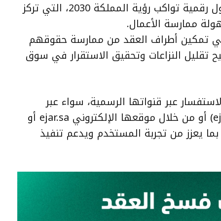
القطاع العقاري الإيجاري، وتوفير حلول رقمية تواكب رؤية المملكة 2030، التي تركز
ولة ممارسة الأعمال.
ا في تمكين أطراف العقد من ممارسة حقوقهم
تيح تقليل النزاعات وتحقيق الاستقرار في سوق
لاستفسار عبر قنواتها الرسمية، سواء عبر
حسابها على منصة “إكس” (@ejar_sa) أو من خلال موقعها الإلكتروني ejar.sa أو
اتصال على الرقم الموحد 199011، بما يعزز من تجربة المستخدم ويدعم تنفيذ