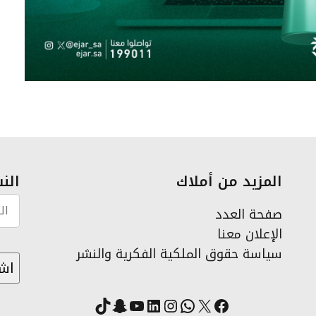
المزيد من أملاك
النش
صفحة العدد
الإعلان معنا
سياسة حقوق الملكية الفكرية والنشر
X
فيسبوك
لينكد إن
واتساب
انستقرام
سناب شات
يوتيوب
تيك توك