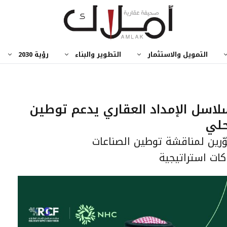
التمويل والاستثمار
التطوير والبناء
رؤية 2030
لاسل الإمداد العقاري يدعم توطين
حلي
رين لمناقشة توطين الصناعات
ات استراتيجية