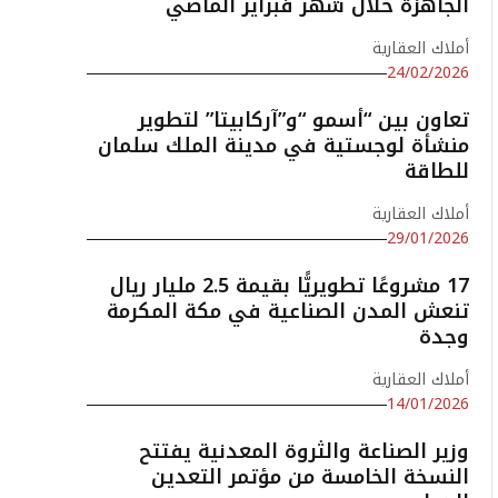
الجاهزة خلال شهر فبراير الماضي
أملاك العقارية
24/02/2026
تعاون بين “أسمو “و”آركابيتا” لتطوير
منشأة لوجستية في مدينة الملك سلمان
للطاقة
أملاك العقارية
29/01/2026
17 مشروعًا تطويريًّا بقيمة 2.5 مليار ريال
تنعش المدن الصناعية في مكة المكرمة
وجدة
أملاك العقارية
14/01/2026
وزير الصناعة والثروة المعدنية يفتتح
النسخة الخامسة من مؤتمر التعدين