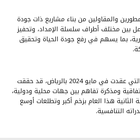
مطورين والمقاولين من بناء مشاريع ذات جودة
امل بين مختلف أطراف سلسلة الإمداد، وتحفيز
قارية، بما يسهم في رفع جودة الحياة وتحقيق
ة.
وكانت النسخة الأولى من المنتدى، التي عقدت في مايو 2024 بالرياض، قد حققت
حًا لافتًا، حيث شهدت توقيع 77 اتفاقية ومذكرة تفاهم بين جهات محلية ودولية،
الثانية هذا العام بزخم أكبر وتطلعات أوسع
راته التنافسية.