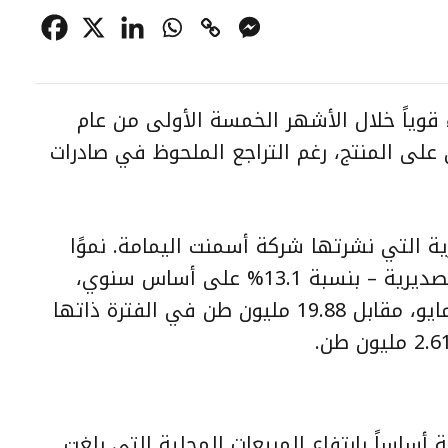
 قوياً خلال الأشهر الخمسة الأولى من عام
حلي على المنتج، رغم التراجع الملحوظ في صادرات
ة التي نشرتها شركة أسمنت اليمامة. نموًا
في إجمالي المبيعات – المحلية والتصديرية – بنسبة 13.1% على أساس سنوي،
لتصل إلى 22.49 مليون طن بنهاية مايو، مقابل 19.88 مليون طن في الفترة ذاتها
 أساساً بارتفاع المبيعات المحلية التي بلغت