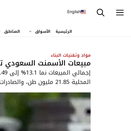
نتقل
لى
English
لمحتوى
الرئيسية
الأسواق
المناطق
مواد وتقنيات البناء
مبيعات الأسمنت السعودي تتجاوز 22 مليون طن خل
المحلية 21.85 مليون طن، والصادرات هبطت 11.4%.