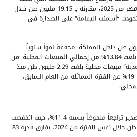
21.85 مليون طن خلال أول خمسة أشهر من 2025، مقارنة بـ 19.15 مليون طن خلال
202، في حين استحوذت “أسمنت اليمامة” على الصدارة في
عت “أسمنت اليمامة” 3.02 مليون طن داخل المملكة، محققة نمواً سنوياً
نسبته 34%، ما منحها حصة سوقية بلغت 13.84% من إجمالي المبيعات المحلية. من
جهتها، سجّلت شركة “أسمنت السعودية” مبيعات محلية بلغت 2.29 مليون طن منذ
بداية العام وحتى نهاية مايو، بزيادة 19% عن الفترة المماثلة من العام السابق،
على الجانب الآخر، سجلت مبيعات التصدير تراجعاً ملحوظاً بنسبة 11.4%، حيث انخفضت
إلى 646 ألف طن مقارنة بـ 729 ألف طن خلال نفس الفترة من 2024، بفارق قدره 83