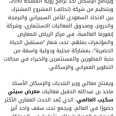
وبرنامج الإسكان أحد برامج رؤية المملكة 2030،
وبتنظيم من شركة (تحالف) المشروع المشترك
بين الاتحاد السعودي للأمن السيبراني والبرمجة
والدرونز، وصندوق الفعاليات الاستثماري، وشركة
إنفورما العالمية، في مركز الرياض للمعارض
والمؤتمرات بملهم، تحت شعار “مستقبل الحياة
الحضرية”، بمشاركة محلية ودولية واسعة من
نخبة المطورين والمستثمرين والخبراء في مجالات
التطوير العمراني والإسكاني.
ويفتتح معالي وزير البلديات والإسكان الأستاذ
ماجد بن عبدالله الحقيل فعاليات
معرض سيتي
سكيب العالمي
، الذي يُعد الحدث العقاري الأكثر
حضورًا في العالم، ويجمع تحت سقف واحد أبرز