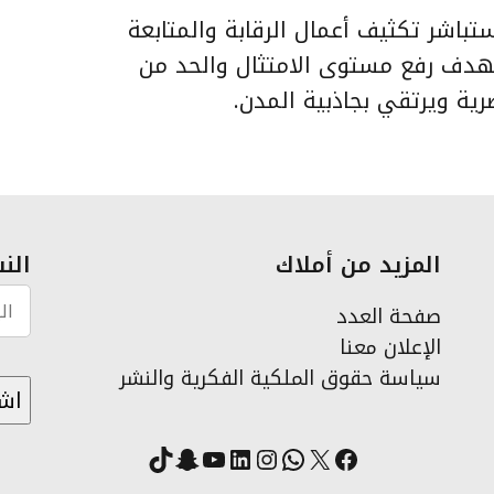
 ستباشر تكثيف أعمال الرقابة والمتابعة
، بهدف رفع مستوى الامتثال والحد من
ضرية ويرتقي بجاذبية المدن.
المزيد من أملاك
النش
صفحة العدد
الإعلان معنا
سياسة حقوق الملكية الفكرية والنشر
X
فيسبوك
لينكد إن
واتساب
انستقرام
سناب شات
يوتيوب
تيك توك