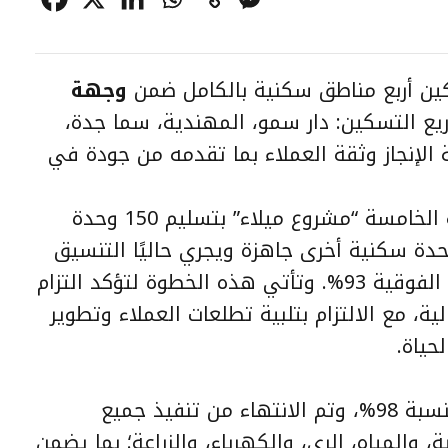
ن أربع مناطق سكنية بالكامل ضمن
وجهة
 التسكين: دار سمو، المهندية، سما جدة،
لإنجاز وثقة العملاء بما تقدمه من جودة في
وأعلنت الشركة بدء تسكين المنطقة الخامسة “مشروع ميلاء” بتسليم 150 وحدة
ة للعملاء، بالإضافة إلى 150 وحدة سكنية أخرى جاهزة ويجري حاليًا التنسيق
لتسليمها، إذ بلغت نسبة إنجاز البنية الفوقية 93%. وتأتي هذه الخطوة لتؤكد التزام
لية، مع الالتزام بتلبية تطلعات العملاء وتطوير
حياة.
وحققت البنية التحتية تقدمًا مميزًا بنسبة 98%، وتم الانتهاء من تنفيذ جميع
 والمياه، الري، والكهرباء، والزراعة؛ بما يضمن