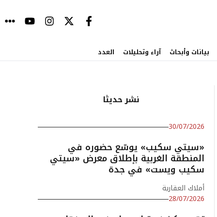
بيانات وأبحاث
آراء وتحليلات
العدد
نشر حديثا
30/07/2026
«سيتي سكيب» يوسّع حضوره في
المنطقة الغربية بإطلاق معرض «سيتي
سكيب ويست» في جدة
أملاك العقارية
28/07/2026