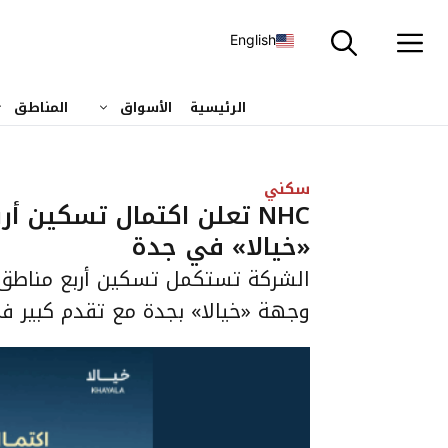
نتقل
لى
English
لمحتوى
الرئيسية
الأسواق
المناطق
سكني
NHC تعلن اكتمال تسكين
«خيالا» في جدة
الشركة تستكمل تسكين أربع مناطق 
وجهة «خيالا» بجدة مع تقدم كبير في