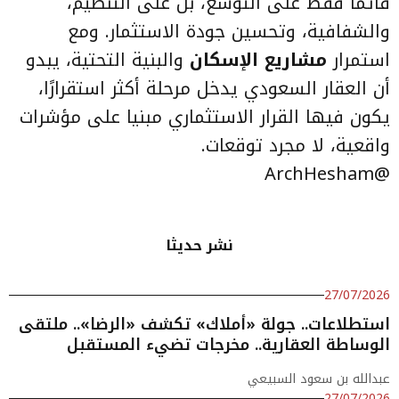
قائما فقط على التوسع، بل على التنظيم،
والشفافية، وتحسين جودة الاستثمار. ومع
استمرار
مشاريع الإسكان
والبنية التحتية، يبدو
أن العقار السعودي يدخل مرحلة أكثر استقرارًا،
يكون فيها القرار الاستثماري مبنيا على مؤشرات
واقعية، لا مجرد توقعات.
@ArchHesham
نشر حديثا
27/07/2026
استطلاعات.. جولة «أملاك» تكشف «الرضا».. ملتقى
الوساطة العقارية.. مخرجات تضيء المستقبل
عبدالله بن سعود السبيعي
27/07/2026