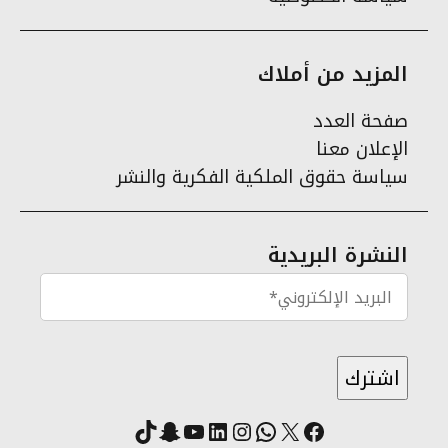
المزيد من أملاك
صفحة العدد
الإعلان معنا
سياسة حقوق الملكية الفكرية والنشر
النشرة البريدية
X
فيسبوك
لينكد إن
واتساب
انستقرام
سناب شات
يوتيوب
تيك توك