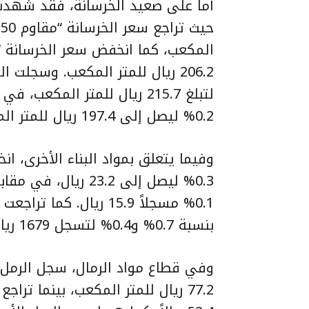
أما على صعيد الخرسانة، فقد شهدت ال
0.2% ليصل إلى 197.4 ريال للمتر المكعب.
وفيما يتعلق بمواد البناء الأخرى، ا
0.3% ليصل إلى 23.2
بنسبة 0.7% و0.4% لتسجل 1679 ريالاً و1736 ريالاً على التوالي خلال مايو الماضي.