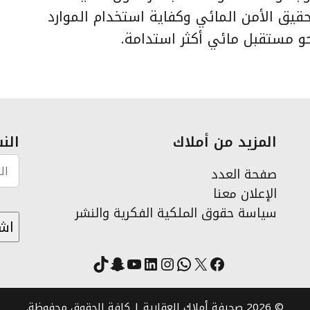
يق الأمن المائي وكفاية استخدام الموارد
و مستقبل مائي أكثر استدامة.
المزيد من أملاك
النش
صفحة العدد
الإعلان معنا
سياسة حقوق الملكية الفكرية والنشر
X
فيسبوك
لينكد إن
واتساب
انستقرام
سناب شات
يوتيوب
تيك توك
© 2026 صحيفة أملاك العقارية | كافة الحقوق محفوظة.