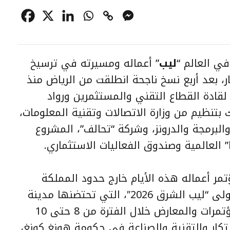
في العالم “
ليب
” أعماله ومسيرته في ترسيخ
ار، بعد أربع نسخ ناجحة انطلقت من الرياض منذ
يسة لقادة القطاع التقني والمستثمرين ورواد
بتنظيم من وزارة الاتصالات وتقنية المعلومات،
البرمجة والدرونز، وشركة “تحالف”، المشروع
” العالمية وصندوق الفعاليات الاستثماري.
تمر أعماله هذه الأيام خارج حدود المملكة
للمرة الأولى، عبر نسخته الدولية الأولى “ليب الشرق 2026″، التي تحتضنها مدينة
هونغ كونغ في مركز هونغ كونغ للمؤتمرات والمعارض خلال الفترة من 8 حتى 10
بتكار والتقنية والصناعة في حكومة هونغ كونغ،