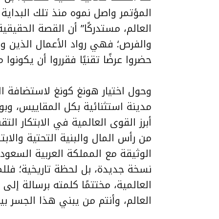
المؤتمر واصل نموه منذ تلك البداية 
العالم، مستدركًا” أن القصة الحقيقية 
والفرص؛ فهي رواد الأعمال الذين و
حضروا عرضًا تقنيًا فقرروا أن يكونو
وحول اختيار هونغ كونغ لاستضافة ا
مدينة استثنائية بكل المقاييس، وبوا
أبرز القوى العالمية في الابتكار التق
من رأس المال والبنية التحتية والابت
الوثيقة مع المملكة العربية السعودي
نسخة جديدة، بل لحظة تاريخية؛ فلل
العالمية، مختتمًا كلمته برسالة إلى 
العالم، وأنتم من يبني هذا الجسر بي