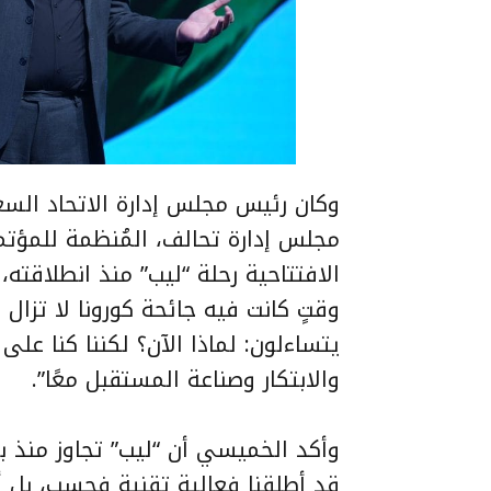
وكان رئيس مجلس إدارة الاتحاد السع
مجلس إدارة تحالف، المُنظمة للمؤ
الافتتاحية رحلة “ليب” منذ انطلاقته،
وقتٍ كانت فيه جائحة كورونا لا تزال
يتساءلون: لماذا الآن؟ لكننا كنا عل
والابتكار وصناعة المستقبل معًا”.
وأكد الخميسي أن “ليب” تجاوز منذ بد
قد أطلقنا فعالية تقنية فحسب، بل أطل