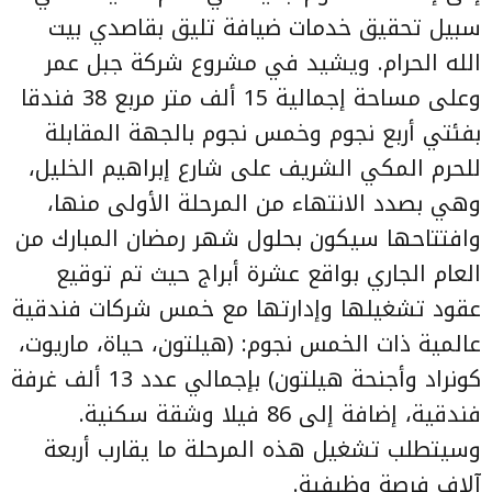
سبيل تحقيق خدمات ضيافة تليق بقاصدي بيت
الله الحرام. ويشيد في مشروع شركة جبل عمر
وعلى مساحة إجمالية 15 ألف متر مربع 38 فندقا
بفئتي أربع نجوم وخمس نجوم بالجهة المقابلة
للحرم المكي الشريف على شارع إبراهيم الخليل،
وهي بصدد الانتهاء من المرحلة الأولى منها،
وافتتاحها سيكون بحلول شهر رمضان المبارك من
العام الجاري بواقع عشرة أبراج حيث تم توقيع
عقود تشغيلها وإدارتها مع خمس شركات فندقية
عالمية ذات الخمس نجوم: (هيلتون، حياة، ماريوت،
كونراد وأجنحة هيلتون) بإجمالي عدد 13 ألف غرفة
فندقية، إضافة إلى 86 فيلا وشقة سكنية.
وسيتطلب تشغيل هذه المرحلة ما يقارب أربعة
آلاف فرصة وظيفية.