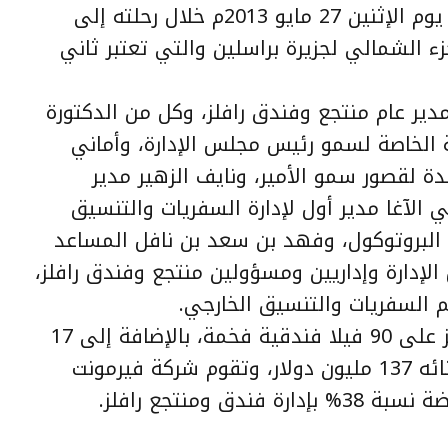
مجلس إدارة شركة المملكة القابضة يوم الإثنين 27 مايو 2013م خلال رحلته إلى
 الشمالي لجزيرة براسلين والتي تعتبر ثاني
ير عام منتجع وفندق رافلز، وكل من الدكتورة
ية الخاصة لسمو رئيس مجلس الإدارة، وأماني
ة لقصور سمو الأمير، ونايف الزهير مدير
ي الآغا مدير أول لإدارة السفريات والتنسيق
 البروتوكول، وفهد بن سعد بن نافل المساعد
إدارة وإداريين ومسؤولين منتجع وفندق رافلز،
 السفريات والتنسيق الخارجي.
ويشمل المشروع فندق ومنتجع رافلز على 90 فيلا فندقية فخمة، بالإضافة إلى 17
فيلا سكنية خاصة، حيث تبلغ قيمة بنائه 137 مليون دولار، وتقوم شركة فيرمونت
 ومنتجع رافلز.