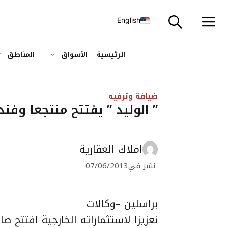
نتقل
لى
English
لمحتوى
الرئيسية
الأسواق
المناطق
ضيافة وترفيه
” الوليد ” يفتتح منتجعا وف
املاك العقارية
نشر في
07/06/2013
براسلين –وكالات
نعزيزا لاستثماراته الخارجية افتتح 