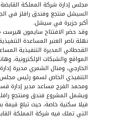
السيشل منتجع وفندق رافلز في الجزء
أكبر جزيرة في سيشل.
وقد حضر الافتتاح سايمون هيرست مد
نهلة ناصر العنبر المساعدة التنفيذ
القحطاني المديرة التنفيذية المساعد
المواقع والشبكات الإلكترونية، وهان
الخارجي، ومنال الشمري مديرة إدارة
التنفيذي الخاص لسمو رئيس مجلس ال
ومحمد الفرج مساعد مدير إدارة قسم
التي تملك فيه شركة المملكة القابضة نسبة 38% بإدارة فندق