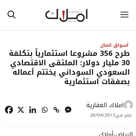
نتقل
القائمة
لى
لمحتوى
أسواق المال
طرح 356 مشروعا استثمارياً بتكلفة
30 مليار دولار: الملتقى الاقتصادي
السعودي السوداني يختتم أعماله
بصفقات استثمارية
املاك العقارية
نشر في
26/04/2013
الرياض-أملاك