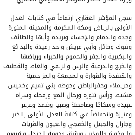
سجل المؤشر العقاري ارتفاعاً في كتابات العدل
الأولى بالرياض ومكة المكرمة والمدينة المنورة
وجده والدمام والإحساء وبريده وأبها والطائف
وتبوك وحائل وأبي عريش واحد رفيدة والبدائع
والبكيرية والجفر والجموم والخبراء ورياضها
والخرج والدرعية والرس والزلفي والغاط والقطيف
والقنفذة والقوارة والمجمعة والمزاحمية
وحريملاء وحفرالباطن وحوطه بني تميم وخميس
مشيط ورأس تنوره ورجال المع ورفحاء وسراه
عبيده وسكاكا وصامطة وصبيا وضمد وعرعر
وعنيزة وانخفاضاً في كتابة العدل الأولى بالخبر
وجازان والجبيل والخفجي والعيون والقريات
والمخواة والمذنب وبقيق ودومة الجندل وشروره