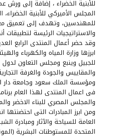
للأبنية الخضراء ، إضافة إلى ورش عم
المجلس الأميركي للأبنية الخضراء، 
للمهندسين، وتهدف إلى تعميق معا
والاستراتيجيات الرئيسة لتطبيقات أن
وقد حضر أعمال المنتدى الرابع العد
ابرزها وزارة المياه والكهرباء والهيئ
للجبيل وينبع ومجلس التعاون لدول ال
والمقاييس والجودة والغرفة التجار
ومؤسسة الملك سعود وجامعة دار ال
فى اعمال المنتدى لهذا العام برنام
والمجلس المصري للبناء الاخضر والمج
ومن ابرز المبادرات التى احتضنتها ا
العامة للسياحة والآثار ومبادرة الشبك
المتحدة للمستوطنات البشرية (الم