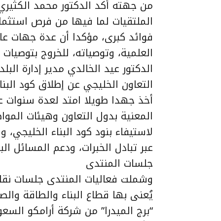
من جهته أكد الدكتور محمد الكثيري
الملتقيات لما فيها من فرص استثم
فوائد كبرى، مؤكدا أن عدة جهات عا
العلمية، وتوصياته، للخروج بتوصيات
الدكتور عيد الخالدي مدير إدارة البل
التعاون الخليجي عن إطلاق كود البنا
أخذ جهدا طويلا امتد لعدة سنوات عق
المعنية بدول التعاون وهيئات المو
لاستيفاء بنود كود البناء الخليجي،
عبر تبادل الخبرات، ودعم المسائل الب
جلسات المنتدى
وشملت فعاليات المنتدى جلسات نقاش 
يُعنى بها قطاع البناء والطاقة وا
“برج الميدرا” من شركة أرامكو السعو