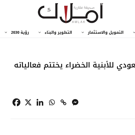
التمويل والاستثمار
التطوير والبناء
رؤية 2030
دي للأبنية الخضراء يختتم فعالياته