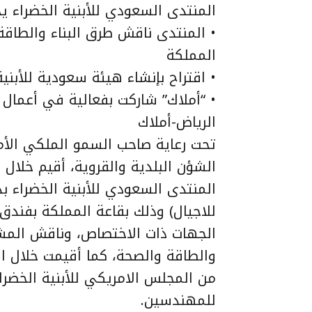
المنتدى السعودي للأبنية الخضراء ي
• المنتدى ناقش طرق البناء والطاقة 
المملكة
• اقتراح بإنشاء هيئة سعودية للأبني
• “أملاك” شاركت بفعالية في أعمال م
الرياض-أملاك
تحت رعاية صاحب السمو الملكي الأمير
المنتدى السعودي للأبنية الخضراء بدو
للاجيال) وذلك بقاعة المملكة بفندق
الجهات ذات الاختصاص، وناقش المشار
والطاقة والصحة، كما أقيمت خلال ا
من المجلس الامريكي للأبنية الخضرا
للمهندسين.