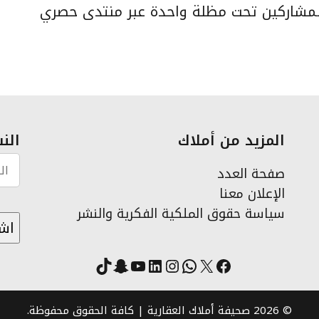
مشاركين تحت مظلة واحدة عبر منتدى حصري
المزيد من أملاك
النش
صفحة العدد
الإعلان معنا
سياسة حقوق الملكية الفكرية والنشر
X
فيسبوك
لينكد إن
واتساب
انستقرام
سناب شات
يوتيوب
تيك توك
© 2026 صحيفة أملاك العقارية | كافة الحقوق محفوظة.