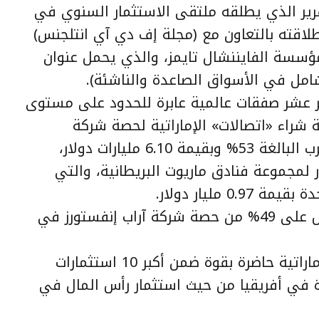
رير الذي يطلقه ملتقى الاستثمار السنوي في
طلاقته بالتعاون مع (مجلة إف دي آي انتلجنس)
لمؤسسة الفايننشال تايمز، والذي يحمل عنوان
امل في الأسواق الصاعدة والناشئة).
بر عشر صفقات عالمية عابرة للحدود على مستوى
راء «اتصالات» الإماراتية لحصة شركة
فيفندي الفرنسية في اتصالات المغرب البالغة 53% وبقيمة 6.10 مليارات دولار،
لمجموعة فنادق ماريوت البريطانية، والتي
وكذلك صفقة استحواذ فيليب موريس على 49% من حصة شركة آراب إنفستورز في
وأشار التقرير إلى أن الاستثمارات الإماراتية حاضرة بقوة ضمن أكبر 10 استثمارات
ة في أفريقيا من حيث استثمار رأس المال في