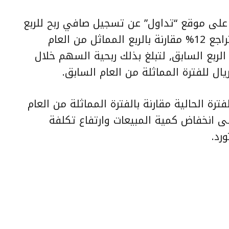
على موقع “تداول” عن تسجيل صافي ربح للربع
الثاني بلغت 241 مليون ريال بنسبة تراجع 12% مقارنة بالربع المماثل من العام
وبارتفاع بنسبة 17.56% عن الربع السابق, لتبلغ بذلك ربحية السهم خلال
رة الحالية مقارنة بالفترة المماثلة من العام
لى انخفاض كمية المبيعات وارتفاع تكلفة
رد.