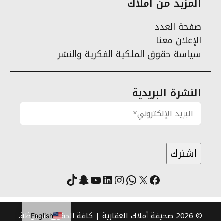
المزيد من أملاك
صفحة العدد
الإعلان معنا
سياسة حقوق الملكية الفكرية والنشر
النشرة البريدية
X
فيسبوك
لينكد إن
واتساب
انستقرام
سناب شات
يوتيوب
تيك توك
© 2026 صحيفة أملاك العقارية | كافة الحقوق محفوظة.
English