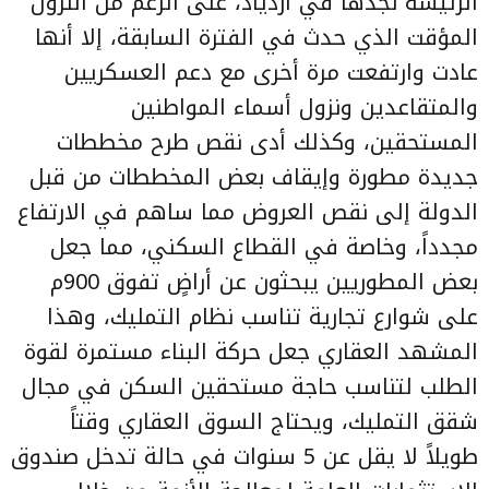
الرئيسة نجدها في ازدياد، على الرغم من النزول
المؤقت الذي حدث في الفترة السابقة، إلا أنها
عادت وارتفعت مرة أخرى مع دعم العسكريين
والمتقاعدين ونزول أسماء المواطنين
المستحقين، وكذلك أدى نقص طرح مخططات
جديدة مطورة وإيقاف بعض المخططات من قبل
الدولة إلى نقص العروض مما ساهم في الارتفاع
مجدداً، وخاصة في القطاع السكني، مما جعل
بعض المطوريين يبحثون عن أراضٍ تفوق 900م
على شوارع تجارية تناسب نظام التمليك، وهذا
المشهد العقاري جعل حركة البناء مستمرة لقوة
الطلب لتناسب حاجة مستحقين السكن في مجال
شقق التمليك، ويحتاج السوق العقاري وقتاً
طويلاً لا يقل عن 5 سنوات في حالة تدخل صندوق