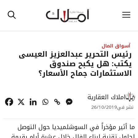
نتقل
القائمة
لى
لمحتوى
أسواق المال
رئيس التحرير عبدالعزيز العيسى
يكتب: هل يكبح صندوق
الاستثمارات جماح الأسعار؟
املاك العقارية
نشر في
26/10/2019
ما أثير مؤخراً في السوشلميديا حول التوصل
لحلول تقنية لبناء الفلل خلال عشرة أيام بقيمة