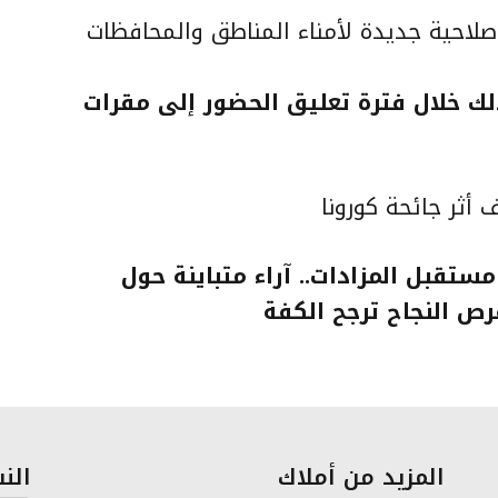
لشؤون البلدية والقروية” تمنح 60 صلاحية جديدة لأمناء المناطق والمحافظات
ُصدر 10897 حكمًا وذلك خلال فترة تعليق الحضور إلى مقرات
أثر جائحة كورونا
تقبل المزادات.. آراء متباينة حول
فرص النجاح ترجح الكفة
المزيد من أملاك
النش