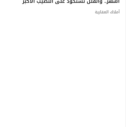
أشهر.. والفلل تستحوذ على النصيب الأكبر
أملاك العقارية