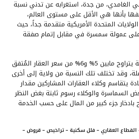
لي الغامدي، من جدة، استغرابه عن تدني نسبة
فها بأنها هي الأقل على مستوى العالم،
ولايات المتحدة الأمريكية
متقدمة جداً، حيث
على عمولة سمسرة في مقابل إتمام صفقة
وأبان الغامدي أن مقدار تلك العمولة يتراوح مابين 5% و6% من سعر العقار المُتفق
ة، وقد تختلف تلك النسبة من ولاية إلى أخرى
ة يتقاسم وكلاء العقارات المشاركين مقدار
عض السماسرة والوكلاء رسوم ثابتة بغض النظر
ح بادخار جزء كبير من المال على حسب الخدمة
القطاع العقاري – فلل سكنية – تراخيص – قروض –