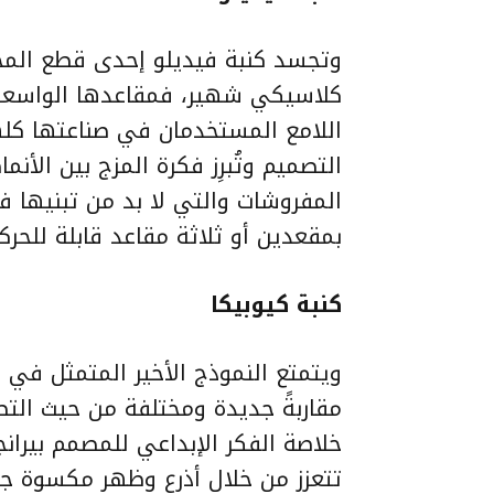
وتجسد كنبة فيديلو إحدى قطع المجم
كلاسيكي شهير، فمقاعدها الواسعة و
اللامع المستخدمان في صناعتها كله
التصميم وتُبرِز فكرة المزج بين الأن
المفروشات والتي لا بد من تبنيها 
بمقعدين أو ثلاثة مقاعد قابلة للحركة
كنبة كيوبيكا
ويتمتع النموذج الأخير المتمثل في ك
مقاربةً جديدة ومختلفة من حيث الت
خلاصة الفكر الإبداعي للمصمم بيرانج
تتعزز من خلال أذرع وظهر مكسوة ج