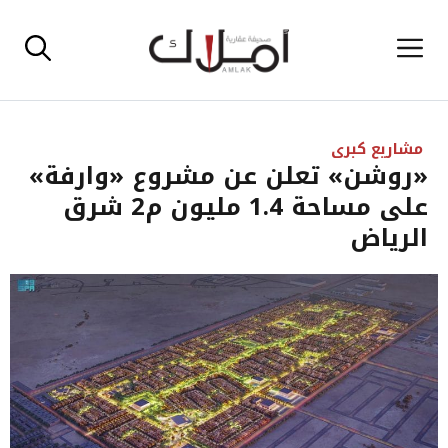
نتقل
القائمة
لى
لمحتوى
مشاريع كبرى
«روشن» تعلن عن مشروع «وارفة»
على مساحة 1.4 مليون م2 شرق
الرياض