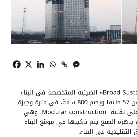
استطاعت شركة «Broad Sustainable Building» الصينية المتخصصة في البناء
والتشييد، أن تنجز بناء مبنى مكونا من 57 طابقا ويضم 800 شقة، في فترة وجيزة
لم تتجاوز 19 يوما, وذلك لاعتمادها على تقنية Modular construction، وهي
 جاهزة الصنع يتم تركيبها في موقع البناء
لتقليدية في البناء.