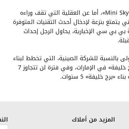
وأطلق على هذا المبنى اسم «Mini Sky City»، أما عن العقلية التي تقف وراءه
 يتمتع بنزعة لإدخال أحدث التقنيات المتوفرة
 بي بي سي الإخبارية، يحاول الرجل إحداث
بلة.
Mini» الخطوة الأولى بالنسبة للشركة الصينية، التي تخطط لبناء
أكبر مبنى في العالم، أطول من «برج خليفة» في الإمارات، وفي فترة لن تتجاوز 7
رج خليفة» 5 سنوات.
المزيد من أملاك
النش