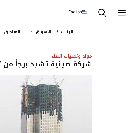
نتقل
لى
English
لمحتوى
الرئيسية
الأسواق
المناطق
مواد وتقنيات البناء
شركة صينية تشيد برجاً من 57 طابقاً في 19 يوماً