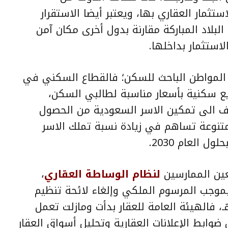
ثمار العقاري بها، ويعتبر أيضا الاستقرار
لبلاد المباركة مقارنة بدول أخرى مكان آمن
لاستثمار بداخلها.
ن المواطن الباحث للسكن؛ فالقطاع السكني في
 سكنية بأسعار مناسبة لطالبي السكن،
الإسكان منذ عام 2018 يهدف الى تمكين الاسر السعودية من الحصول
تنوعة تساهم في زيادة نسبة تملك الاسر
بعين الممارسين
لنظام الوساطة العقاري
،
بموجب المرسوم الملكي وإلغاء لائحة تنظيم
مكاتب العقارية الصادرة عام 1398هـ، فالهيئة العامة للعقار بدأت ومازلت تعمل
وابط الإعلانات العقارية وتحليل أسواق العقار