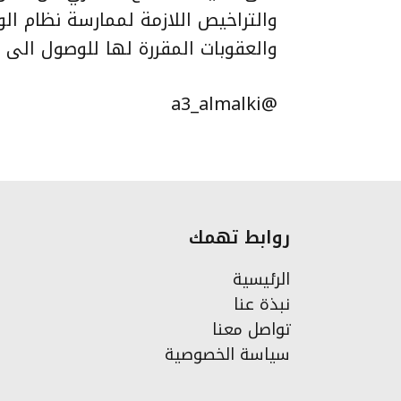
والتراخيص اللازمة لممارسة نظام ال
والعقوبات المقررة لها للوصول الى
@a3_almalki
روابط تهمك
الرئيسية
نبذة عنا
تواصل معنا
سياسة الخصوصية