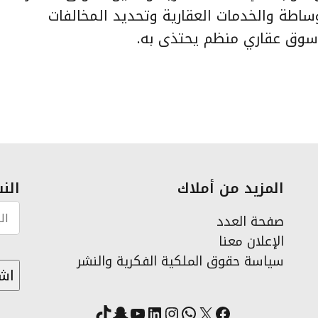
وساطة والخدمات العقارية وتحديد المخالفات
 سوق عقاري منظم يحتذى به.
المزيد من أملاك
النش
صفحة العدد
الإعلان معنا
سياسة حقوق الملكية الفكرية والنشر
X
فيسبوك
لينكد إن
واتساب
انستقرام
سناب شات
يوتيوب
تيك توك