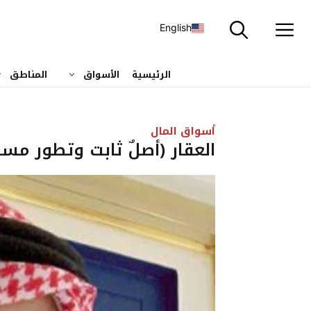
نتقل
لى
English
لمحتوى
الرئيسية
الأسواق
المناطق
أسواق المال
العقار (أصلٌ ثابت وتطور مست