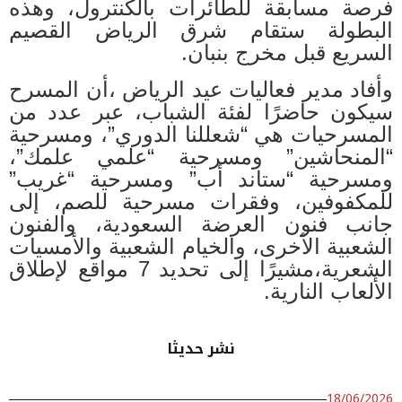
فرصة مسابقة للطائرات بالكنترول، وهذه
البطولة ستقام شرق الرياض القصيم
السريع قبل مخرج بنبان
.
وأفاد مدير فعاليات عيد الرياض ،أن المسرح
سيكون حاضرًا لفئة الشباب، عبر عدد من
المسرحيات هي “شعللنا الدوري”، ومسرحية
“المنحاشين” ومسرحية “علمي علمك”،
ومسرحية “ستاند أب” ومسرحية “غريب”
للمكفوفين، وفقرات مسرحية للصم، إلى
جانب فنون العرضة السعودية، والفنون
الشعبية الأخرى، والخيام الشعبية والأمسيات
الشعرية،مشيرًا إلى تحديد 7 مواقع لإطلاق
الألعاب النارية
.
نشر حديثا
18/06/2026