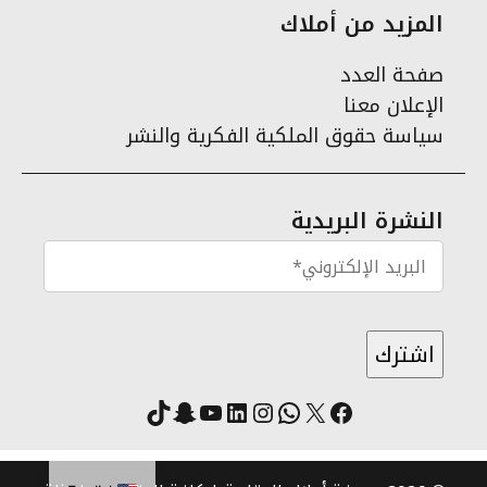
المزيد من أملاك
صفحة العدد
الإعلان معنا
سياسة حقوق الملكية الفكرية والنشر
النشرة البريدية
X
فيسبوك
لينكد إن
واتساب
انستقرام
سناب شات
يوتيوب
تيك توك