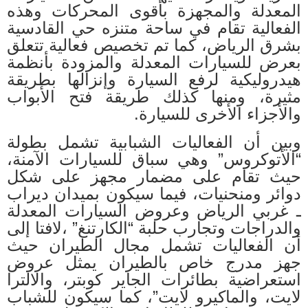
المعدلة والمجهزة بأقوى المحركات وهذه
الفعالية تقام في ساحة متنزه حي القادسية
بشرق الرياض، كما تم تخصيص فعالية تتعلق
بعرض للسيارات المعدلة والمزودة بأنظمة
هيدروليكية لرفع السيارة وإنزالها بطريقة
مثيرة، ومنها كذلك طريقة فتح الأبواب
والأجزاء الأخرى للسيارة
.
وبين أن الفعاليات الشبابية تشمل بطولة
“الأتوكروس” وهي سباق للسيارات الآمنة،
حيث تقام على مضمار مجهز على شكل
دوائر ومنحنيات، فيما سيكون بميدان ديراب
ـ غربي الرياض وعروض السيارات المعدلة
والدراجات وتجارب حلبة “الكارتنغ” ،لافتا إلى
أن الفعاليات تشمل مجال الطيران حيث
جهز مدرج خاص بالطيران يمثل عروض
استعراضية بطائرات الجاير كوبتر، والالترا
لايت، والماكيرو لايت”، كما سيكون للشباب