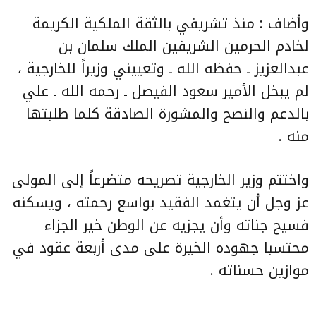
وأضاف : منذ تشريفي بالثقة الملكية الكريمة
لخادم الحرمين الشريفين الملك سلمان بن
عبدالعزيز ـ حفظه الله ـ وتعييني وزيراً للخارجية ،
لم يبخل الأمير سعود الفيصل ـ رحمه الله ـ علي
بالدعم والنصح والمشورة الصادقة كلما طلبتها
منه .
واختتم وزير الخارجية تصريحه متضرعاً إلى المولى
عز وجل أن يتغمد الفقيد بواسع رحمته ، ويسكنه
فسيح جناته وأن يجزيه عن الوطن خير الجزاء
محتسبا جهوده الخيرة على مدى أربعة عقود في
موازين حسناته .