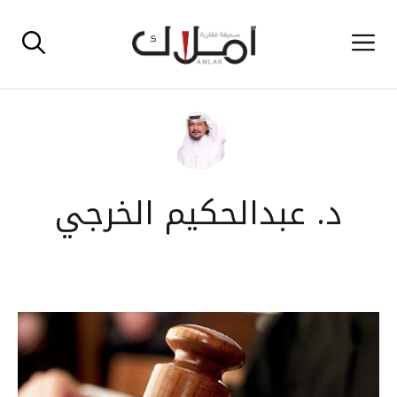
نتقل
القائمة
لى
لمحتوى
د. عبدالحكيم الخرجي