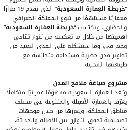
“
خريطة العِمَارَة السعودية
” الذي يقدم 19 طرازًا
معماريًا مستلهمًا من تنوع المملكة الجغرافي
والحضاري. وتكتسب “
خريطة العِمَارة السعودية
”
أهميتها من خلال ما تعكسه من تنوع ثقافي
وجغرافي، وما ستشكله على المدى البعيد من
تطوير مدن حضرية مستدامة متجانسة مع
طبيعتها المحلية.
مشروع صياغة ملامح المدن
وتعد العمارة السعودية مفهومًا عمرانيًا متكاملًا
يعرّف بالعمارة الأصيلة والمتنوعة في مختلف
مناطق المملكة، ويعززها من خلال موجهات
تصميمية تحقق التوازن بين الأصالة والحداثة،
وتسهم في تقديم حلول معمارية معاصرة تعكس