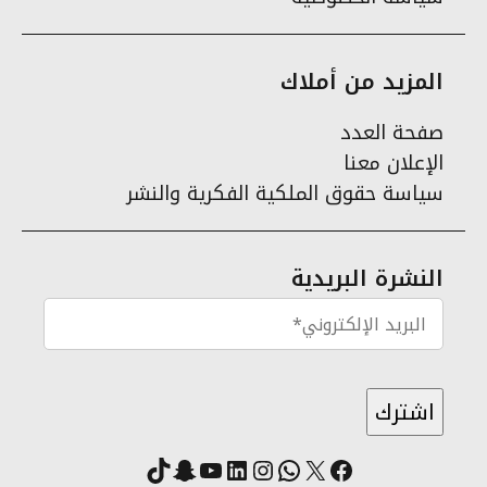
المزيد من أملاك
صفحة العدد
الإعلان معنا
سياسة حقوق الملكية الفكرية والنشر
النشرة البريدية
X
فيسبوك
لينكد إن
واتساب
انستقرام
سناب شات
يوتيوب
تيك توك