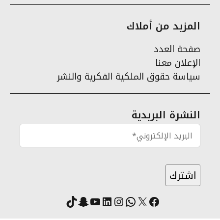
المزيد من أملاك
صفحة العدد
الإعلان معنا
سياسة حقوق الملكية الفكرية والنشر
النشرة البريدية
X
فيسبوك
لينكد إن
واتساب
انستقرام
سناب شات
يوتيوب
تيك توك